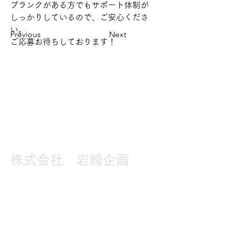
ブランクがある方でもサポート体制が
しっかりしているので、ご安心くださ
い。
Previous
Next
ご応募お待ちしております！
株式会社 岩崎企画
大阪本社
〒530-0044
​大阪府大阪市北区東天満1‐11‐19 デュプロビル
6階