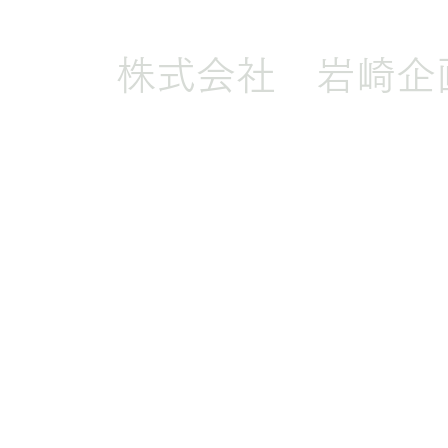
株式会社 岩崎企