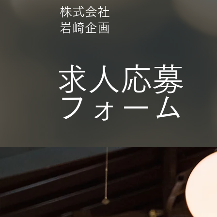
株式会社
​岩崎企画
求人応募
フォーム