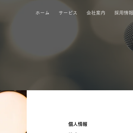
ホーム
サービス
会社案内
採用情
個人情報